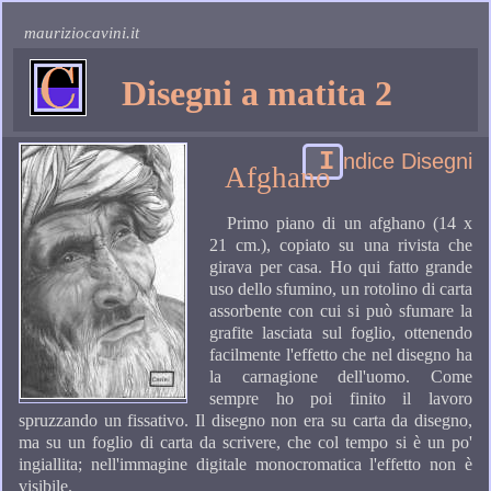
mauriziocavini.it
Disegni a matita 2
I
ndice Disegni
Afghano
Primo piano di un afghano (14 x
21 cm.), copiato su una rivista che
girava per casa. Ho qui fatto grande
uso dello sfumino, un rotolino di carta
assorbente con cui si può sfumare la
grafite lasciata sul foglio, ottenendo
facilmente l'effetto che nel disegno ha
la carnagione dell'uomo. Come
sempre ho poi finito il lavoro
spruzzando un fissativo. Il disegno non era su carta da disegno,
ma su un foglio di carta da scrivere, che col tempo si è un po'
ingiallita; nell'immagine digitale monocromatica l'effetto non è
visibile.